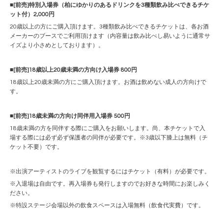
■[前売]特別入場券（柏にゆかりのあるドリンクを3種類飲み比べできるチケ
ット付）2,000円
20歳以上の方にご購入頂けます。3種類飲み比べできるチケットは、各お酒
メーカーのブースでご利用頂けます（内容量は飲み比べし易いように通常サ
イズより小さめとしております）。
■[前売]18歳以上20歳未満の方向け入場券 800円
18歳以上20歳未満の方にご購入頂けます。お酒は飲めない成人の方向けで
す。
■[前売]18歳未満の方向け同伴用入場券 500円
18歳未満の方を同伴する際にご購入をお願いします。尚、本チケットで入
場する際には必ず必ず保護者の同伴が必要です。※3歳以下膝上は無料（チ
ケット不要）です。
※出演アーティストのライブを観覧するにはチケット（有料）が必要です。
※入退場は自由です。再入場券も発行しますのでお好きな時間にお楽しみく
ださい。
※特設ステージ会場以外の飲食スペースは入場無料（飲食代実費）です。