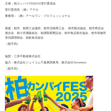
主催：柏カンパイFES2025実行委員会
実行委員長:（株）アデカ
事務局：（株）アールワン・プロフェッショナル
後援：柏市、柏商工会議所、柏市沼南商工会 、柏市観光協会、柏市商店会
連合会、柏小売酒販組合、柏酒類業懇話会、柏市食品衛生協会、柏市保健所
管内調理師会、柏飲食店組合
（順不同）
協賛：三井不動産株式会社
協力：株式会社ジェイコム千葉東関東局、株式会社Yanekara
（順不同）