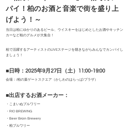
パイ！柏のお酒と音楽で街を盛り上
げよう！～
当日は柏にゆかりのあるビール、ウイスキーをはじめとしたお酒やキッチン
カーなど柏のグルメが大集合！
柏で活躍するアーティストのLIVEステージを聴きながらみんなでカンパイし
ましょう！
■日時：2025年9月27日（土）11:00-19:00
会場：/柏の葉ゲートスクエア（かしわのはらっぱ/プラザ）
■出店するお酒メーカー：
・こまいぬブルワリー
・RIO BREWING
・Beer Brain Brewery
・柏ブルワリー