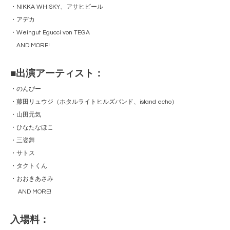
・NIKKA WHISKY、アサヒビール
・アデカ
・Weingut Egucci von TEGA
AND MORE!
■出演アーティスト：
・のんぴー
・藤田リュウジ（ホタルライトヒルズバンド、island echo）
・山田元気
・ひなたなほこ
・三姿舞
・サトス
・タクトくん
・おおきあさみ
AND MORE!
入場料：