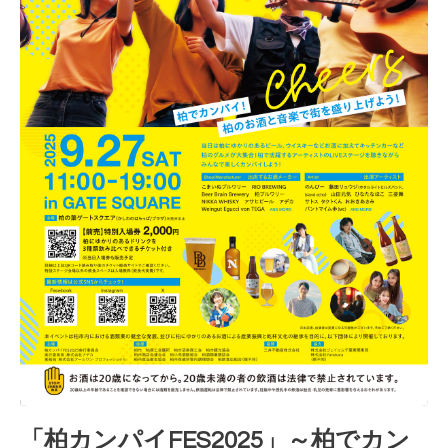
「柏カンパイFES2025」～柏でカン